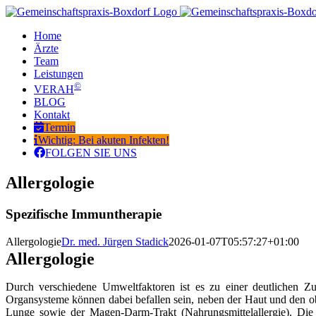
Zum
Inhalt
Home
springen
Ärzte
Team
Leistungen
©
VERAH
BLOG
Kontakt
Termin
Wichtig: Bei akuten Infekten!
FOLGEN SIE UNS
Allergologie
Spezifische Immuntherapie
Allergologie
Dr. med. Jürgen Stadick
2026-01-07T05:57:27+01:00
Allergologie
Durch verschiedene Umweltfaktoren ist es zu einer deutlichen 
Organsysteme können dabei befallen sein, neben der Haut und den 
Lunge sowie der Magen-Darm-Trakt (Nahrungsmittelallergie). Die 